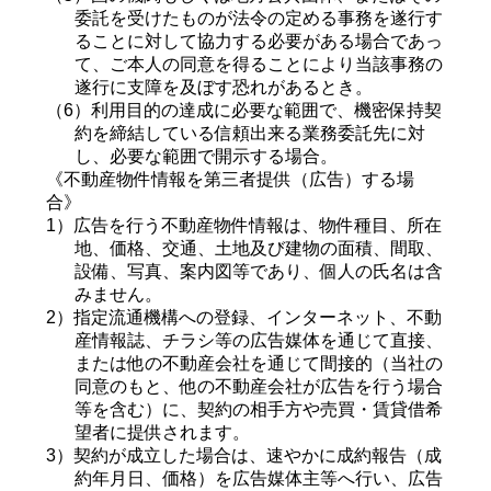
委託を受けたものが法令の定める事務を遂行す
ることに対して協力する必要がある場合であっ
て、ご本人の同意を得ることにより当該事務の
遂行に支障を及ぼす恐れがあるとき。
（6）利用目的の達成に必要な範囲で、機密保持契
約を締結している信頼出来る業務委託先に対
し、必要な範囲で開示する場合。
《不動産物件情報を第三者提供（広告）する場
合》
1）広告を行う不動産物件情報は、物件種目、所在
地、価格、交通、土地及び建物の面積、間取、
設備、写真、案内図等であり、個人の氏名は含
みません。
2）指定流通機構への登録、インターネット、不動
産情報誌、チラシ等の広告媒体を通じて直接、
または他の不動産会社を通じて間接的（当社の
同意のもと、他の不動産会社が広告を行う場合
等を含む）に、契約の相手方や売買・賃貸借希
望者に提供されます。
3）契約が成立した場合は、速やかに成約報告（成
約年月日、価格）を広告媒体主等へ行い、広告