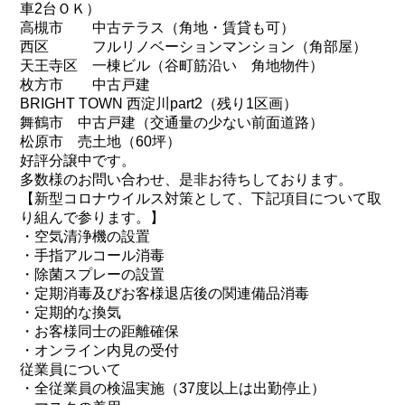
車2台ＯＫ）
高槻市 中古テラス（角地・賃貸も可）
西区 フルリノベーションマンション（角部屋）
天王寺区 一棟ビル（谷町筋沿い 角地物件）
枚方市 中古戸建
BRIGHT TOWN 西淀川part2（残り1区画）
舞鶴市 中古戸建（交通量の少ない前面道路）
松原市 売土地（60坪）
好評分譲中です。
多数様のお問い合わせ、是非お待ちしております。
【新型コロナウイルス対策として、下記項目について取
り組んで参ります。】
・空気清浄機の設置
・手指アルコール消毒
・除菌スプレーの設置
・定期消毒及びお客様退店後の関連備品消毒
・定期的な換気
・お客様同士の距離確保
・オンライン内見の受付
従業員について
・全従業員の検温実施（37度以上は出勤停止）