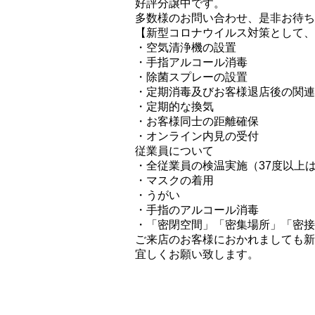
好評分譲中です。
多数様のお問い合わせ、是非お待ち
【新型コロナウイルス対策として、
・空気清浄機の設置
・手指アルコール消毒
・除菌スプレーの設置
・定期消毒及びお客様退店後の関連
・定期的な換気
・お客様同士の距離確保
・オンライン内見の受付
従業員について
・全従業員の検温実施（37度以上
・マスクの着用
・うがい
・手指のアルコール消毒
・「密閉空間」「密集場所」「密接
ご来店のお客様におかれましても新
宜しくお願い致します。