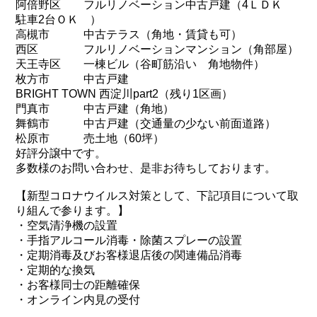
阿倍野区 フルリノベーション中古戸建（4ＬＤＫ
駐車2台ＯＫ ）
高槻市 中古テラス（角地・賃貸も可）
西区 フルリノベーションマンション（角部屋）
天王寺区 一棟ビル（谷町筋沿い 角地物件）
枚方市 中古戸建
BRIGHT TOWN 西淀川part2（残り1区画）
門真市 中古戸建（角地）
舞鶴市 中古戸建（交通量の少ない前面道路）
松原市 売土地（60坪）
好評分譲中です。
多数様のお問い合わせ、是非お待ちしております。
【新型コロナウイルス対策として、下記項目について取
り組んで参ります。】
・空気清浄機の設置
・手指アルコール消毒・除菌スプレーの設置
・定期消毒及びお客様退店後の関連備品消毒
・定期的な換気
・お客様同士の距離確保
・オンライン内見の受付