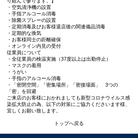
り組んで参ります。】
・空気清浄機の設置
・手指アルコール消毒
・除菌スプレーの設置
・定期消毒及びお客様退店後の関連備品消毒
・定期的な換気
・お客様同士の距離確保
・オンライン内見の受付
従業員について
・全従業員の検温実施（37度以上は出勤停止）
・マスクの着用
・うがい
・手指のアルコール消毒
・「密閉空間」「密集場所」「密接場面」 3つの
「密」を回避
ご来店のお客様におかれましても新型コロナウイルス感
染拡大防止の為、以下の対策にご協力くださいます様、
宜しくお願い致します。
トップへ戻る