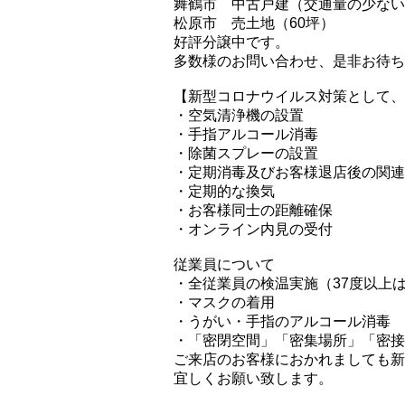
舞鶴市 中古戸建（交通量の少ない
松原市 売土地（60坪）
好評分譲中です。
多数様のお問い合わせ、是非お待ち
【新型コロナウイルス対策として、
・空気清浄機の設置
・手指アルコール消毒
・除菌スプレーの設置
・定期消毒及びお客様退店後の関連
・定期的な換気
・お客様同士の距離確保
・オンライン内見の受付
従業員について
・全従業員の検温実施（37度以上
・マスクの着用
・うがい・手指のアルコール消毒
・「密閉空間」「密集場所」「密接
ご来店のお客様におかれましても新
宜しくお願い致します。