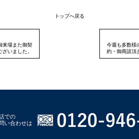
トップへ戻る
御来場また御契
今週も多数様
ございました。
約・御商談頂
話での
問い合わせは