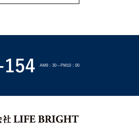
AM9：30～PM10：00